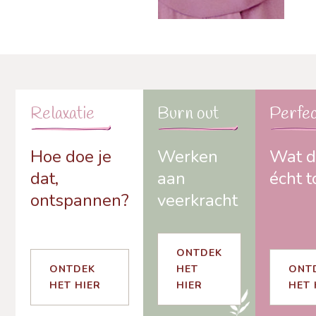
Relaxatie
Burn out
Perfec
Hoe doe je
Werken
Wat d
dat,
aan
écht t
ontspannen?
veerkracht
ONTDEK
ONTDEK
HET
ONT
HET HIER
HIER
HET 