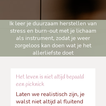
Ik leer je duurzaam herstellen van
stress en burn-out met je lichaam
als instrument, zodat je weer
zorgeloos kan doen wat je het
allerliefste doet
Het leven is niet altijd bepaald
een picknick
Laten we realistisch zijn, je
walst niet altijd al fluitend