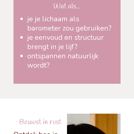
Wat als...
je je lichaam als
barometer zou gebruiken?
je eenvoud en structuur
brengt in je lijf?
ontspannen natuurlijk
wordt?
Bewust in rust