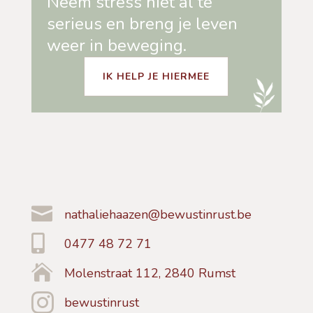
Neem stress niet al te
serieus en breng je leven
weer in beweging.
IK HELP JE HIERMEE

nathaliehaazen@bewustinrust.be

0477 48 72 71

Molenstraat 112, 2840 Rumst

bewustinrust